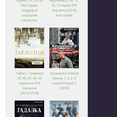
серия СТС (2019)
журналист) 16, 17,
Все серии
18, 19 серия ТРК
подряд, в
Украина (2019)
хорошем
все серии
качестве
Тайны - Таємниці
Акушерка. Новая
39, 40, 41, 42, 43
жизнь 1, 2, 3, 4
серия на ТРК
серия Россия 1
Украина
(2019)
(05.03.2019)