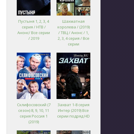
Пустыня 1, 2, 3, 4
Шахматная
серия / НТВ /
королева / (2019)
Анонс/ Все серии
/ ТВЦ / Анонс / 1,
/ 2019
2, 3, 4 серия / Все
серии
Склифосовский (7
Захват 1-8 серия
сезон) 8, 9, 10, 11
Интер (2019) Все
серия Россия 1
серии подряд HD
(2019)