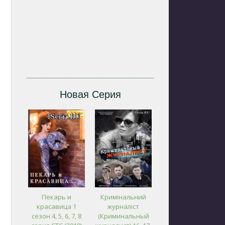
Новая Серия
Пекарь и
Кримінальний
красавица 1
журналіст
сезон 4, 5, 6, 7, 8
(Криминальный