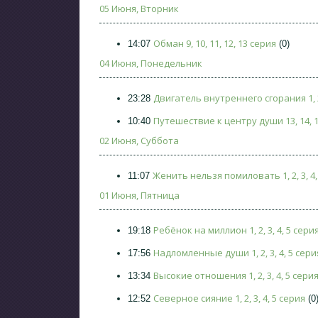
05 Июня, Вторник
Обман 9, 10, 11, 12, 13 серия
14:07
(0)
04 Июня, Понедельник
Двигатель внутреннего сгорания 1, 2
23:28
Путешествие к центру души 13, 14, 15
10:40
02 Июня, Суббота
Женить нельзя помиловать 1, 2, 3, 4,
11:07
01 Июня, Пятница
Ребёнок на миллион 1, 2, 3, 4, 5 сери
19:18
Надломленные души 1, 2, 3, 4, 5 сери
17:56
Высокие отношения 1, 2, 3, 4, 5 сери
13:34
Северное сияние 1, 2, 3, 4, 5 серия
12:52
(0