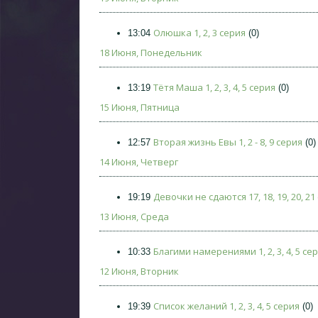
Олюшка 1, 2, 3 серия
13:04
(0)
18 Июня, Понедельник
Тётя Маша 1, 2, 3, 4, 5 серия
13:19
(0)
15 Июня, Пятница
Вторая жизнь Евы 1, 2 - 8, 9 серия
12:57
(0)
14 Июня, Четверг
Девочки не сдаются 17, 18, 19, 20, 21
19:19
13 Июня, Среда
Благими намерениями 1, 2, 3, 4, 5 се
10:33
12 Июня, Вторник
Список желаний 1, 2, 3, 4, 5 серия
19:39
(0)