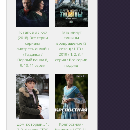
Потапов и Люся
Пять минут
(2018). Все серии
тишины
сериала
возвращение (3
смотреть онлайн
сезон) / НТВ /
/ Гадалка /
2019 / 1, 2, 3, 4
Первый канал 8,
серия / Все серии
9, 10, 11 серия
подряд
Дом, который... 1,
Крепостная -
2, 3, 4 серия / ТРК
Кріпосна / СТБ / 1,