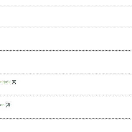
 серия
(0)
рия
(0)