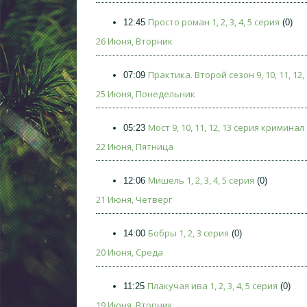
Просто роман 1, 2, 3, 4, 5 серия
12:45
(0)
26 Июня, Вторник
Практика. Второй сезон 9, 10, 11, 12,
07:09
25 Июня, Понедельник
Мост 9, 10, 11, 12, 13 серия криминал
05:23
22 Июня, Пятница
Мишель 1, 2, 3, 4, 5 серия
12:06
(0)
21 Июня, Четверг
Бобры 1, 2, 3 серия
14:00
(0)
20 Июня, Среда
Плакучая ива 1, 2, 3, 4, 5 серия
11:25
(0)
19 Июня, Вторник