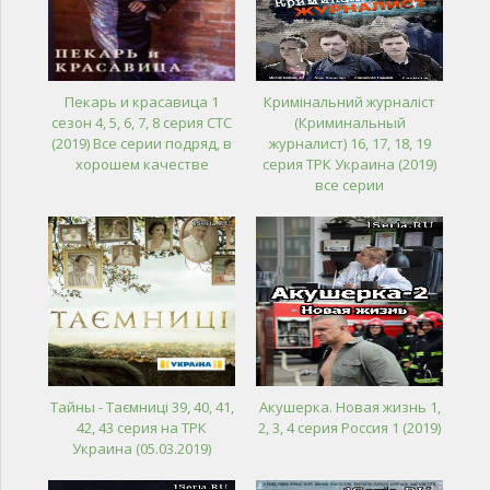
Пекарь и красавица 1
Кримінальний журналіст
сезон 4, 5, 6, 7, 8 серия СТС
(Криминальный
(2019) Все серии подряд, в
журналист) 16, 17, 18, 19
хорошем качестве
серия ТРК Украина (2019)
все серии
Тайны - Таємниці 39, 40, 41,
Акушерка. Новая жизнь 1,
42, 43 серия на ТРК
2, 3, 4 серия Россия 1 (2019)
Украина (05.03.2019)