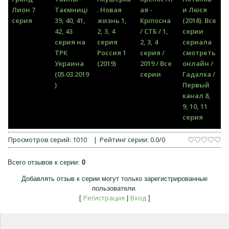
Лион 7
Таємниці
. Новая
ая -
и Люся
серия
39, 40, 41,
жизнь 1,
Кріпосна
(2018). Все
42, 43
2, 3, 4
/ СТБ / 1,
серии
серия на
серия
2, 3, 4
сериала
ТРК
Россия 1
серия /
смотреть
Украина
(2019)
2019 / Все
онлайн /
(05.03.2019
серии
Гадалка /
)
Первый
канал 8,
9, 10, 11
серия
Просмотров серий
:
1010
|
Рейтинг серии
:
0.0
/
0
Всего отзывов к серии
:
0
Добавлять отзыв к серии могут только зарегистрированные
пользователи.
Регистрация
Вход
[
|
]