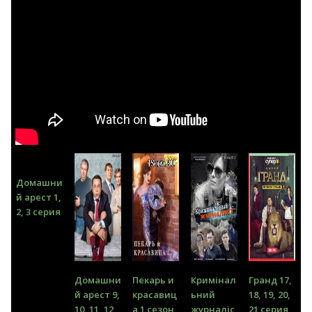
Домашни
й арест 1,
2, 3 серия
Домашни
Пекарь и
Кримінал
Гранд 17,
й арест 9,
красавиц
ьний
18, 19, 20,
10, 11, 12,
а 1 сезон
журналіс
21 серия