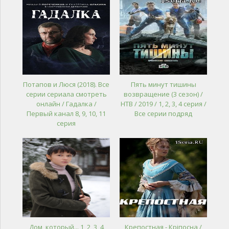
Потапов и Люся (2018). Все
Пять минут тишины
серии сериала смотреть
возвращение (3 сезон) /
онлайн / Гадалка /
НТВ / 2019 / 1, 2, 3, 4 серия /
Первый канал 8, 9, 10, 11
Все серии подряд
серия
Дом, который... 1, 2, 3, 4
Крепостная - Кріпосна /