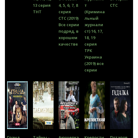
13 серия
4, 5, 6, 7, 8
т
СТС
ТНТ
серия
(Кримина
СТС (2019)
льный
Все серии
журнали
подряд, в
ст) 16, 17,
хорошем
18, 19
качестве
серия
ТРК
Украина
(2019) все
серии
Гранд
Тайны -
Акушерка
Крепостн
Потапов