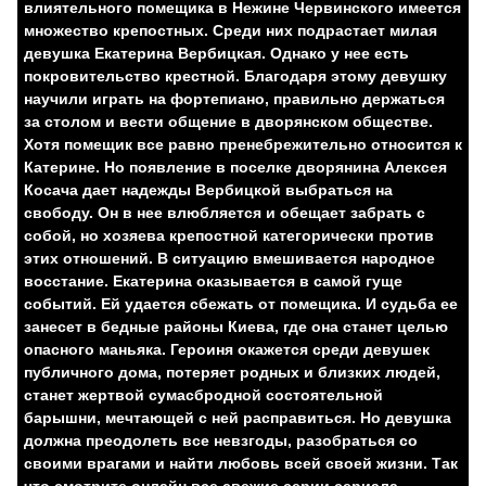
влиятельного помещика в Нежине Червинского имеется
множество крепостных. Среди них подрастает милая
девушка Екатерина Вербицкая. Однако у нее есть
покровительство крестной. Благодаря этому девушку
научили играть на фортепиано, правильно держаться
за столом и вести общение в дворянском обществе.
Хотя помещик все равно пренебрежительно относится к
Катерине. Но появление в поселке дворянина Алексея
Косача дает надежды Вербицкой выбраться на
свободу. Он в нее влюбляется и обещает забрать с
собой, но хозяева крепостной категорически против
этих отношений. В ситуацию вмешивается народное
восстание. Екатерина оказывается в самой гуще
событий. Ей удается сбежать от помещика. И судьба ее
занесет в бедные районы Киева, где она станет целью
опасного маньяка. Героиня окажется среди девушек
публичного дома, потеряет родных и близких людей,
станет жертвой сумасбродной состоятельной
барышни, мечтающей с ней расправиться. Но девушка
должна преодолеть все невзгоды, разобраться со
своими врагами и найти любовь всей своей жизни. Так