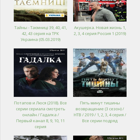
Тайны - Таємниці 39, 40, 41,
Акушерка. Новая жизнь 1,
42, 43 серия на ТРК
2, 3, 4 серия Россия 1 (2019)
Украина (05.03.2019)
Потапов и Люся (2018). Все
Пять минут тишины
серии сериала смотреть
возвращение (3 сезон) /
онлайн / Гадалка /
НТВ / 2019 / 1, 2, 3, 4 серия /
Первый канал 8, 9, 10, 11
Все серии подряд
серия